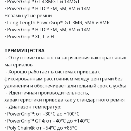
• PowerGrip™ GT4 8MGT и 14MGT
• PowerGrip™ HTD™ 3M, 5M, 8M и 14M
Незамкнутые ремни:
• Long Length PowerGrip™ GT 3MR, 5MR и 8MR
• PowerGrip™ HTD™ 3M, 5M, 8M и 14M
• PowerGrip™ XL, L и H
ПРЕИМУЩЕСТВА
 - Отсутствие опасности загрязнения лакокрасочных
материалов.
 - Хорошо работает в системах привода с
фиксированным расстоянием между центрами без
удлинения и обеспечивает длительный срок службы.
 - Идентичная производительность,
характеристики привода как у стандартного ремня.
 - Диапазон температур:
• PowerGrip™: от –30°C до +100°C
• PowerGrip™ GT4: от –40°C до +140°C
• Poly Chain®: от –54°C до +85°C