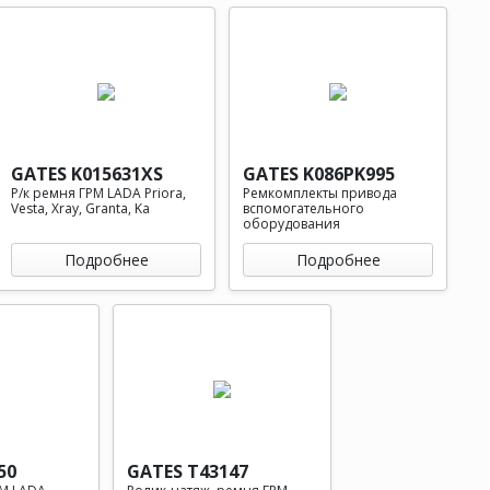
GATES K015631XS
GATES K086PK995
Р/к ремня ГРМ LADA Priora,
Ремкомплекты привода
Vesta, Xray, Granta, Ka
вспомогательного
оборудования
Подробнее
Подробнее
50
GATES T43147