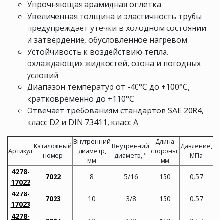
Упрочняющая арамидная оплетка
Увеличенная толщина и эластичность трубы
предупреждает утечки в холодном состоянии
и затвердение, обусловленное нагревом
Устойчивость к воздействию тепла,
охлаждающих жидкостей, озона и погодных
условий
Диапазон температур от -40°C до +100°C,
кратковременно до +110°C
Отвечает требованиям стандартов SAE 20R4,
класс D2 и DIN 73411, класс A
Внутренний
Длина
Каталожный
Внутренний
Давление,
Артикул
диаметр,
стороны,
номер
диаметр, "
МПа
мм
мм
4278-
7022
8
5/16
150
0,57
17022
4278-
7023
10
3/8
150
0,57
17023
4278-