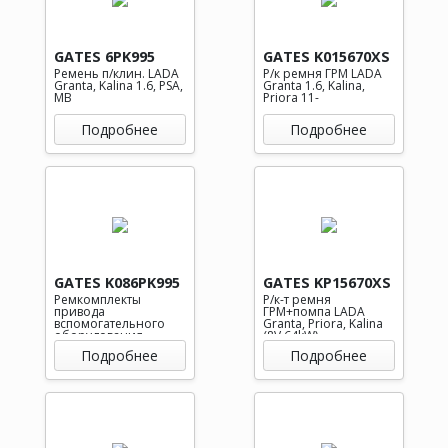
GATES 6PK995
GATES K015670XS
Ремень п/клин. LADA
Р/к ремня ГРМ LADA
Granta, Kalina 1.6, PSA,
Granta 1.6, Kalina,
MB
Priora 11-
Подробнее
Подробнее
GATES K086PK995
GATES KP15670XS
Ремкомплекты
Р/к-т ремня
привода
ГРМ+помпа LADA
вспомогательного
Granta, Priora, Kalina
оборудования
(8V 64kW)
Подробнее
Подробнее